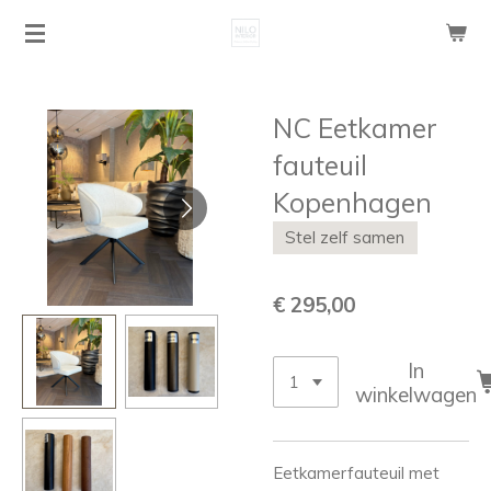
Ga
direct
naar
de
NC Eetkamer
hoofdinhoud
fauteuil
Kopenhagen
Stel zelf samen
€ 295,00
In
winkelwagen
Eetkamerfauteuil met