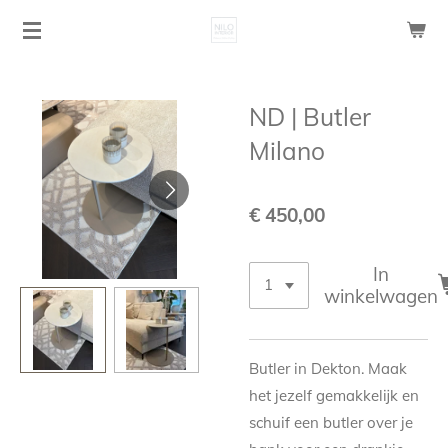
Ga
direct
naar
de
ND | Butler
hoofdinhoud
Milano
€ 450,00
In
winkelwagen
Butler in Dekton. Maak
het jezelf gemakkelijk en
schuif een butler over je