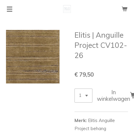
Ga
direct
naar
de
Elitis | Anguille
hoofdinhoud
Project CV102-
26
€ 79,50
In
winkelwagen
Merk:
Elitis Anguille
Project behang