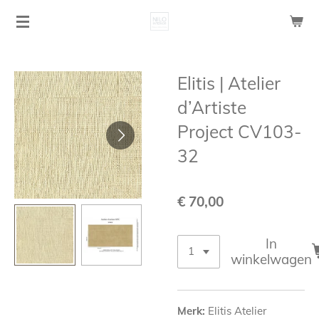
Ga
direct
naar
de
Elitis | Atelier
hoofdinhoud
d’Artiste
Project CV103-
32
€ 70,00
In
winkelwagen
Merk:
Elitis Atelier