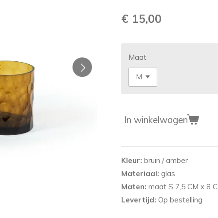
€ 15,00
Maat
In winkelwagen
Kleur:
bruin / amber
Materiaal:
glas
Maten:
maat S 7,5 CM 
Levertijd:
Op bestelling