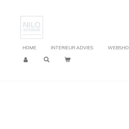
Ga
direct
naar
de
hoofdinhoud
HOME
INTERIEUR ADVIES
WEBSH