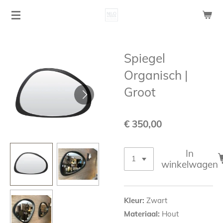
Ga
direct
naar
de
Spiegel
hoofdinhoud
Organisch |
Groot
€ 350,00
In
winkelwagen
Kleur:
Zwart
Materiaal:
Hout