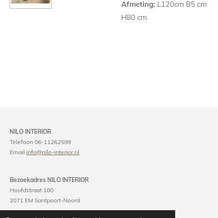
Afmeting:
L120cm B5 cm
H80 cm
NILO INTERIOR
Telefoon 06-11262599
Email
info@nilo-interior.nl
Bezoekadres NILO INTERIOR
Hoofdstraat 180
2071 EM Santpoort-Noord