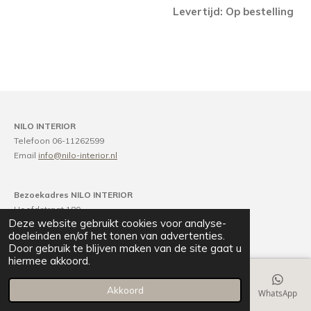
Levertijd:
Op bestelling
NILO INTERIOR
Telefoon 06-11262599
Email
info@nilo-interior.nl
Bezoekadres NILO INTERIOR
Hoofdstraat 180
Deze website gebruikt cookies voor analyse-
2071 EM Santpoort-Noord
doeleinden en/of het tonen van advertenties.
Door gebruik te blijven maken van de site gaat u
hiermee akkoord.
Akkoord
E-mailadres
Telefoonnummer
Kaart
Instagram
WhatsApp