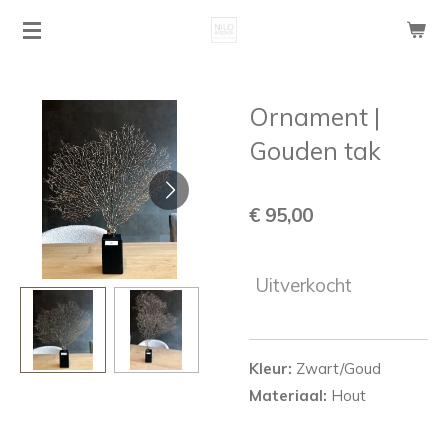
Ga
direct
naar
de
Ornament |
hoofdinhoud
Gouden tak
€ 95,00
Uitverkocht
Kleur:
Zwart/Goud
Materiaal:
Hout