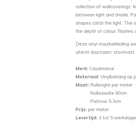
collection of wallcoverings. 
between light and shade. Pa
shapes catch the light. The 
the depth of colour, flashes 
Deze vinyl muurbekleding we
uiterst duurzaam, stootvas
Merk:
Casamance
Materiaal:
Vinylbehang op 
Maat:
Rollengte per meter
Rolbreedte 90cm
Patroon
5.3
cm
Prijs:
per meter
Levertijd:
3 tot 5 werkdagen