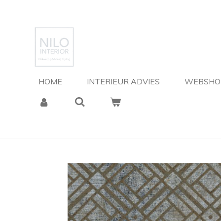
Ga
direct
naar
de
hoofdinhoud
HOME
INTERIEUR ADVIES
WEBSH