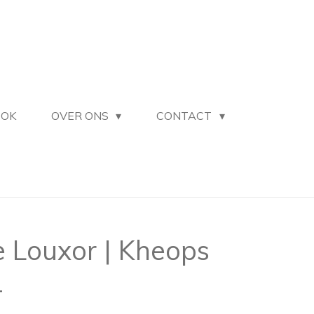
OOK
OVER ONS
CONTACT
 Louxor | Kheops
4