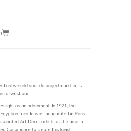
n
rd ontwikkeld voor de projectmarkt en is
t en afwasbaar.
ses light as an adornment. In 1921, the
-Egyptian facade was inaugurated in Paris.
ascinated Art Decor artists at the time, a
ired Casamance to create this lavish