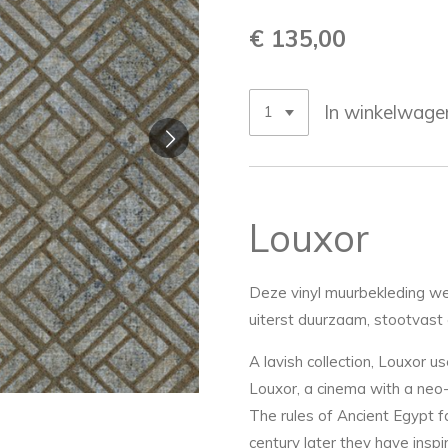
€ 135,00
In winkelwage
Louxor
Deze vinyl muurbekleding we
uiterst duurzaam, stootvas
A lavish collection, Louxor u
Louxor, a cinema with a neo
The rules of Ancient Egypt f
century later they have insp