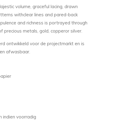
Majestic volume, graceful lacing, drawn
tterns withclear lines and pared-back
opulence and richness is portrayed through
of precious metals, gold, copperor silver.
rd ontwikkeld voor de projectmarkt en is
t en afwasbaar.
papier
 indien voorradig