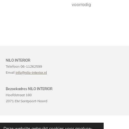
voorradig
NILO INTERIOR
Telefoon 06-11262599
Email
info@nilo-interior.nl
Bezoekadres NILO INTERIOR
Hoofdstraat 180
2071 EM Santpoort-Noord
Deze website gebruikt cookies voor analyse-