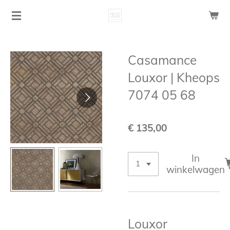
Ga
direct
naar
de
Casamance
hoofdinhoud
Louxor | Kheops
7074 05 68
€ 135,00
In
winkelwagen
Louxor