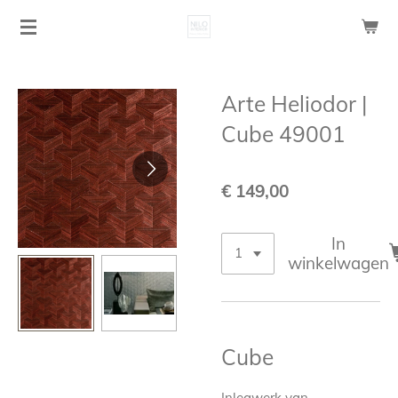
Ga
direct
naar
de
Arte Heliodor |
hoofdinhoud
Cube 49001
€ 149,00
In
winkelwagen
Cube
Inlegwerk van