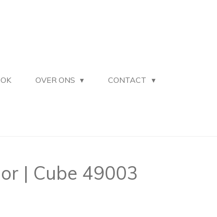
OOK
OVER ONS
CONTACT
dor | Cube 49003