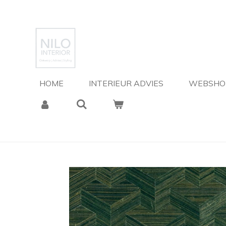
Ga
direct
naar
de
hoofdinhoud
HOME
INTERIEUR ADVIES
WEBSH