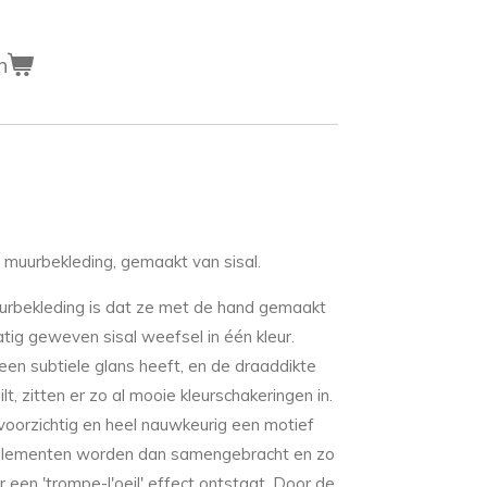
n
muurbekleding, gemaakt van sisal.
urbekleding is dat ze met de hand gemaakt
atig geweven sisal weefsel in één kleur.
en subtiele glans heeft, en de draaddikte
lt, zitten er zo al mooie kleurschakeringen in.
 voorzichtig en heel nauwkeurig een motief
elementen worden dan samengebracht en zo
r een 'trompe-l'oeil' effect ontstaat. Door de