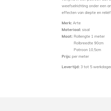
weefselrichting onder een and
effecten van diepte en reliëf
Merk:
Arte
Materiaal:
sisal
Maat:
Rollengte 1 meter
Rolbreedte 9
0
cm
Patroon
10,5
cm
Prijs:
per meter
Levertijd:
3 tot 5 werkdagen