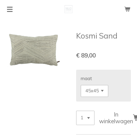
Ga
direct
naar
de
Kosmi Sand
hoofdinhoud
€ 89,00
maat
In
winkelwagen