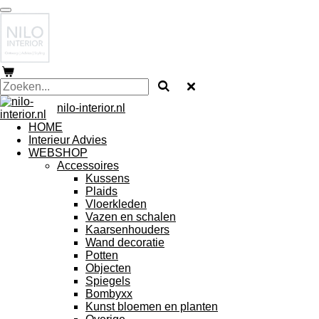
Ga
direct
naar
de
hoofdinhoud
nilo-interior.nl
HOME
Interieur Advies
WEBSHOP
Accessoires
Kussens
Plaids
Vloerkleden
Vazen en schalen
Kaarsenhouders
Wand decoratie
Potten
Objecten
Spiegels
Bombyxx
Kunst bloemen en planten