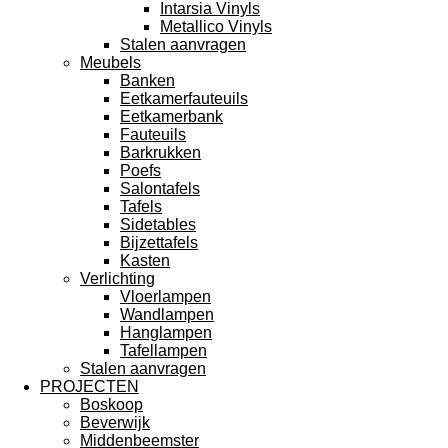
Intarsia Vinyls
Metallico Vinyls
Stalen aanvragen
Meubels
Banken
Eetkamerfauteuils
Eetkamerbank
Fauteuils
Barkrukken
Poefs
Salontafels
Tafels
Sidetables
Bijzettafels
Kasten
Verlichting
Vloerlampen
Wandlampen
Hanglampen
Tafellampen
Stalen aanvragen
PROJECTEN
Boskoop
Beverwijk
Middenbeemster