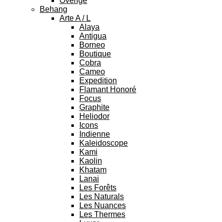
Overige
Behang
Arte A / L
Alaya
Antigua
Borneo
Boutique
Cobra
Cameo
Expedition
Flamant Honoré
Focus
Graphite
Heliodor
Icons
Indienne
Kaleidoscope
Kami
Kaolin
Khatam
Lanai
Les Forêts
Les Naturals
Les Nuances
Les Thermes