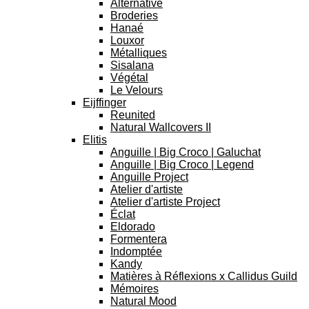
Alternative
Broderies
Hanaé
Louxor
Métalliques
Sisalana
Végétal
Le Velours
Eijffinger
Reunited
Natural Wallcovers II
Elitis
Anguille | Big Croco | Galuchat
Anguille | Big Croco | Legend
Anguille Project
Atelier d'artiste
Atelier d'artiste Project
Éclat
Eldorado
Formentera
Indomptée
Kandy
Matières à Réflexions x Callidus Guild
Mémoires
Natural Mood