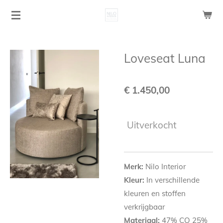
Ga
direct
naar
de
Loveseat Luna
hoofdinhoud
€ 1.450,00
Uitverkocht
Merk:
Nilo Interior
Kleur:
In verschillende
kleuren en stoffen
verkrijgbaar
Materiaal:
47% CO 25%